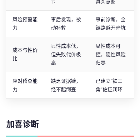
节
真实意图
风险预警能
事后发现，被
事前诊断，全
力
动补救
链路避开暗坑
显性成本低，
显性成本可
成本与性价
但失败代价极
控，隐性风险
比
高
归零
应对稽查能
缺乏证据链，
已建立“铁三
力
经不起倒查
角”佐证闭环
加喜诊断