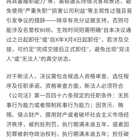
再具备履职能力”等，需根据实际情况客观表述，避
免使用“严重失职”“损害公司利益”等主观性过强且易
引发争议的措辞——除非有充分证据支持，否则可
能涉及名誉权纠纷。生效时间则需明确“自本决议通
过之日起卸任”或“自X年X月X日起卸任”，若涉及交
接，可约定“完成交接后正式卸任”，避免出现“双法
人”或“无法人”的真空状态。
对于新法人，决议需包含候选人资格审查、选任程
序及任职承诺。资格审查方面，新法人必须符合
《公司法》第一百四十六条规定的任职条件：无民
事行为能力或者限制民事行为能力；因贪污、贿
赂、侵占财产、挪用财产或者破坏社会主义市场经
济秩序，被判处刑罚，执行期满未逾五年，或者因
犯罪被剥夺政治权利，执行期满未逾五年；担任破