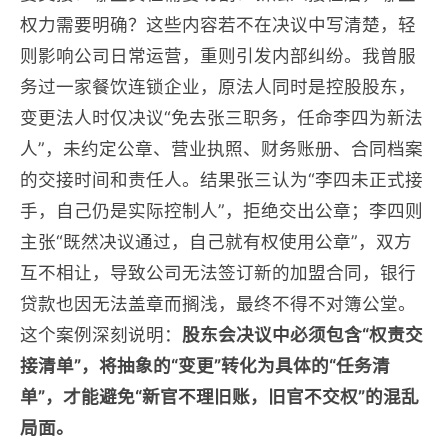
权力需要明确？这些内容若不在决议中写清楚，轻
则影响公司日常运营，重则引发内部纠纷。我曾服
务过一家餐饮连锁企业，原法人同时是控股股东，
变更法人时仅决议“免去张三职务，任命李四为新法
人”，未约定公章、营业执照、财务账册、合同档案
的交接时间和责任人。结果张三认为“李四未正式接
手，自己仍是实际控制人”，拒绝交出公章；李四则
主张“既然决议通过，自己就有权使用公章”，双方
互不相让，导致公司无法签订新的加盟合同，银行
贷款也因无法盖章而搁浅，最终不得不对簿公堂。
这个案例深刻说明：
股东会决议中必须包含“权责交
接清单”，将抽象的“变更”转化为具体的“任务清
单”，才能避免“新官不理旧账，旧官不交权”的混乱
局面。